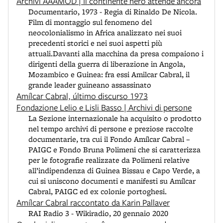
Archivi AAAMOD | Il continente nero attende ancora
Documentario, 1973 - Regia di Rinaldo De Nicola.
Film di montaggio sul fenomeno del
neocolonialismo in Africa analizzato nei suoi
precedenti storici e nei suoi aspetti più
attuali.Davanti alla macchina da presa compaiono i
dirigenti della guerra di liberazione in Angola,
Mozambico e Guinea: fra essi Amilcar Cabral, il
grande leader guineano assassinato
Amílcar Cabral, último discurso 1973
Fondazione Lelio e Lisli Basso | Archivi di persone
La Sezione internazionale ha acquisito o prodotto
nel tempo archivi di persone e preziose raccolte
documentarie, tra cui il Fondo Amílcar Cabral –
PAIGC e Fondo Bruna Polimeni che si caratterizza
per le fotografie realizzate da Polimeni relative
all’indipendenza di Guinea Bissau e Capo Verde, a
cui si uniscono documenti e manifesti su Amílcar
Cabral, PAIGC ed ex colonie portoghesi.
Amílcar Cabral raccontato da Karin Pallaver
RAI Radio 3 - Wikiradio, 20 gennaio 2020