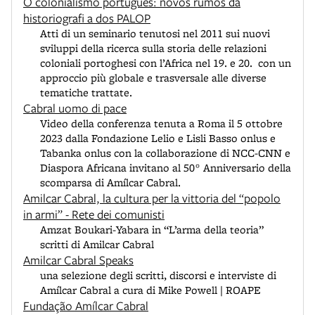
O colonialismo português: novos rumos da
historiografi a dos PALOP
Atti di un seminario tenutosi nel 2011 sui nuovi
sviluppi della ricerca sulla storia delle relazioni
coloniali portoghesi con l’Africa nel 19. e 20. con un
approccio più globale e trasversale alle diverse
tematiche trattate.
Cabral uomo di pace
Video della conferenza tenuta a Roma il 5 ottobre
2023 dalla Fondazione Lelio e Lisli Basso onlus e
Tabanka onlus con la collaborazione di NCC-CNN e
Diaspora Africana invitano al 50° Anniversario della
scomparsa di Amílcar Cabral.
Amilcar Cabral, la cultura per la vittoria del “popolo
in armi” - Rete dei comunisti
Amzat Boukari-Yabara in “L’arma della teoria”
scritti di Amilcar Cabral
Amilcar Cabral Speaks
una selezione degli scritti, discorsi e interviste di
Amílcar Cabral a cura di Mike Powell | ROAPE
Fundação Amílcar Cabral