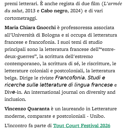
premi letterari. È anche regista di due film (
L'armée
du salut
, 2013 e
Cabo negro
, 2024) e di vari
cortometraggi.
Maria Chiara Gnocchi
è professoressa associata
all'Università di Bologna e si occupa di letteratura
francese e francofonia. I suoi temi di studio
principali sono la letteratura francese dell’“entre-
deux-guerres”, la scrittura dell'estremo
contemporaneo, la scrittura di sé, le riscritture, le
letterature coloniali e postcoloniali, la letteratura
belga. Dirige le riviste 𝘍𝘳𝘢𝘯𝘤𝘰𝘧𝘰𝘯𝘪𝘢. 𝘚𝘵𝘶𝘥𝘪 𝘦
𝘳𝘪𝘤𝘦𝘳𝘤𝘩𝘦 𝘴𝘶𝘭𝘭𝘦 𝘭𝘦𝘵𝘵𝘦𝘳𝘢𝘵𝘶𝘳𝘦 𝘥𝘪 𝘭𝘪𝘯𝘨𝘶𝘢 𝘧𝘳𝘢𝘯𝘤𝘦𝘴𝘦 e
Div𝘦-in. An international journal on diversity and
inclusion.
Vincenzo Quaranta
è un
laureando in Letterature
moderne, comparate e postcoloniali - Unibo.
L’incontro fa parte di
Tout Court Festival 2026