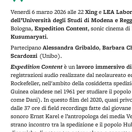
Xing
LEA Labor
Venerdi 6 marzo 2026 alle 22
e
dell’Università degli Studi di Modena e Regg
Expedition Content
Bologna,
, sonic cinema di
Kusumaryati
.
Alessandra Gribaldo
Barbara Ch
Partecipano
,
Scardozzi
(Unibo).
Expedition Content
lavoro immersivo di
è un
registrazioni audio realizzate dal neolaureato e
Rockefeller, nell'ambito della cosiddetta sped
Guinea olandese nel 1961 per studiare il popolo
come Dani). In questo film del 2020, quasi priv
dalle 37 ore di field recordings fatte dal giovan
sonoro Ernst Karel e l’antropologa dei media
strano incontro tra la spedizione e il popolo Hub