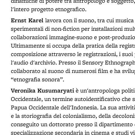
dinamiche di potere tra antropologo e soggetto
l'intero progetto etnografico.
Ernst Karel
lavora con il suono, tra cui musica
sperimentali di non-fiction per installazioni mu
collaborazioni immagine-suono e post-produzion
Ultimamente si occupa della pratica della registr
composizione attraverso le registrazioni, i suoi
l'audio d'archivio. Presso il Sensory Ethnograph
collaborato al suono di numerosi film e ha svil
“etnografia sonora”.
Veronika Kusumaryati
è un'antropologa politi
Occidentale, un termine autoidentificativo che si
Papua Occidentale dell'Indonesia. La sua attivit
e la storiografia del colonialismo, della decolon
conseguito un dottorato presso il dipartimento
specializzazione secondaria in cinema e studi vis