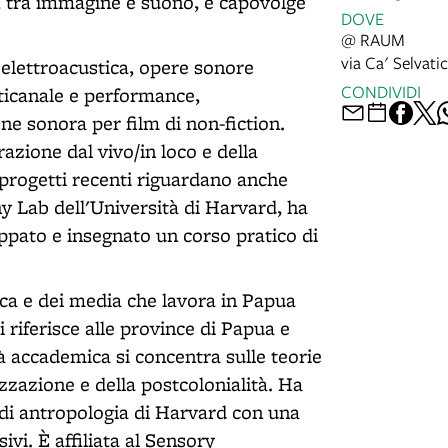
, tra immagine e suono, e capovolge
DOVE
@ RAUM
via Ca' Selvati
 elettroacustica, opere sonore
CONDIVIDI
lticanale e performance,
e sonora per film di non-fiction.
azione dal vivo/in loco e della
 progetti recenti riguardano anche
y Lab dell'Università di Harvard, ha
uppato e insegnato un corso pratico di
ca e dei media che lavora in Papua
 riferisce alle province di Papua e
à accademica si concentra sulle teorie
izzazione e della postcolonialità. Ha
 di antropologia di Harvard con una
ivi. È affiliata al Sensory