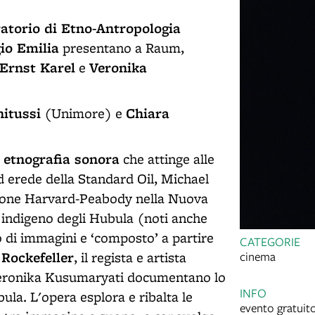
atorio di Etno-Antropologia
io Emilia
presentano a Raum,
Ernst Karel
Veronika
e
itussi
Chiara
(Unimore) e
 etnografia sonora
che attinge alle
d erede della Standard Oil, Michael
izione Harvard-Peabody nella Nuova
 indigeno degli Hubula (noti anche
o di immagini e ‘composto’ a partire
CATEGORIE
Rockefeller
e
, il regista e artista
cinema
 Veronika Kusumaryati documentano lo
INFO
ula. L'opera esplora e ribalta le
evento gratuit