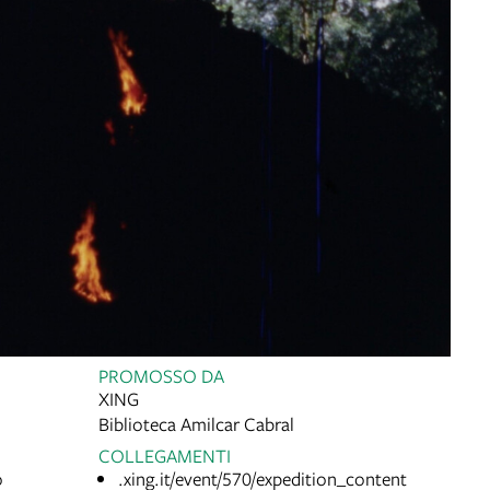
PROMOSSO DA
XING
Biblioteca Amilcar Cabral
COLLEGAMENTI
o
.xing.it/event/570/expedition_content