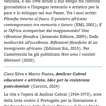
Vaticana, e dal 1998 divide il suo tempo tra l’attività
giornalistica e l’impegno letterario e artistico per la
pace e lo sviluppo nel suo Paese. Tra i suoi scritti:
Filosofia intorno al fuoco. Il pensiero africano
contemporaneo tra memoria e futuro
(EMI, 2001);
E
se l’Africa scomparisse dal mappamondo? Una
riflessione filosofica
(Armando Editore, 2009);
Dalla
mediocrità all’eccellenza. Riflessioni filosofiche di un
immigrante africano
(Edizioni Sui, 2015). Per
Castelvecchi ha già pubblicato
Non amo i razzisti
dilettanti
(2020).
Clara Silva e Marco Piazza,
Amílcar Cabral
educatore e attivista. Idee per la resistenza
postcoloniale
(Carocci, 2024)
La vita e l’opera di Amílcar Cabral (1924-1973), eroe
della lotta contro il Portogallo per la liberazione e