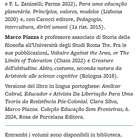
e F. L. Zaninelli; Parma 2022),
Para uma educação
planetária. Princípios, valores, modelos
(Lisbona
2020) e, con Carocci editore,
Pedagogia,
intercultura, diritti umani
(1a rist. 2015).
Marco Piazza
è professore associato di Storia della
filosofia all’Università degli Studi Roma Tre. Fra le
sue pubblicazioni,
Voltaire Against the Jews, or The
Limits of Toleration
(Cham 2022) e
Creature
dell’abitudine. Abito, costume, seconda natura da
Aristotele alle scienze cognitive
(Bologna 2018).
Versione del libro in lingua portoghese:
Amílcar
Cabral, Educador e Ativista Da Libertação Para Uma
Teoria da Resistência Pós-Colonial. Clara Silva,
Marco Piazza. Coleção Educação Sem Fronteiras
, 6.
2024, Rosa de Porcelana Editora.
Entrambi i volumi sono disponibili in biblioteca.