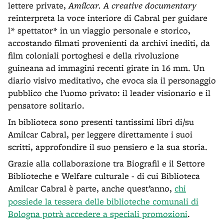
lettere private,
Amílcar. A creative documentary
reinterpreta la voce interiore di Cabral per guidare
l* spettator* in un viaggio personale e storico,
accostando filmati provenienti da archivi inediti, da
film coloniali portoghesi e della rivoluzione
guineana ad immagini recenti girate in 16 mm. Un
diario visivo meditativo, che evoca sia il personaggio
pubblico che l’uomo privato: il leader visionario e il
pensatore solitario.
In biblioteca sono presenti tantissimi libri di/su
Amilcar Cabral, per leggere direttamente i suoi
scritti, approfondire il suo pensiero e la sua storia.
Grazie alla collaborazione tra Biografil e il Settore
Biblioteche e Welfare culturale - di cui Biblioteca
Amilcar Cabral è parte, anche quest’anno,
chi
possiede la tessera delle biblioteche comunali di
Bo
logna potrà accedere a speciali promozioni
.