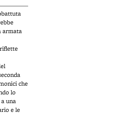
bbattuta
vrebbe
a armata
iflette
el
 seconda
emonici che
ndo lo
e a una
rio e le