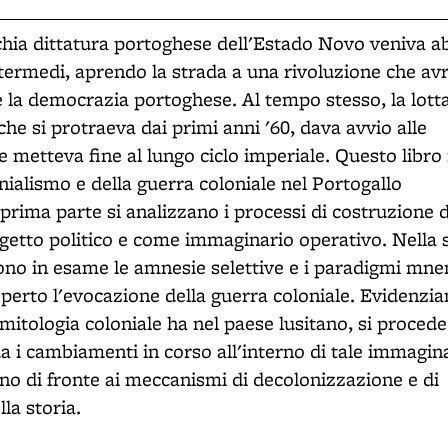
ecchia dittatura portoghese dell'Estado Novo veniva a
intermedi, aprendo la strada a una rivoluzione che a
la democrazia portoghese. Al tempo stesso, la lott
 che si protraeva dai primi anni '60, dava avvio alle
 metteva fine al lungo ciclo imperiale. Questo libro r
ialismo e della guerra coloniale nel Portogallo
rima parte si analizzano i processi di costruzione d
getto politico e come immaginario operativo. Nella
dono in esame le amnesie selettive e i paradigmi mn
erto l'evocazione della guerra coloniale. Evidenzia
a mitologia coloniale ha nel paese lusitano, si proced
ua i cambiamenti in corso all'interno di tale immagina
ono di fronte ai meccanismi di decolonizzazione e di
la storia.