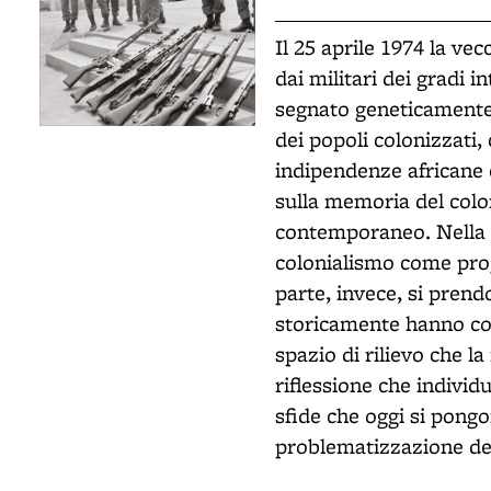
Il 25 aprile 1974 la v
dai militari dei gradi 
segnato geneticamente 
dei popoli colonizzati,
indipendenze africane e
sulla memoria del colon
contemporaneo. Nella p
colonialismo come pro
parte, invece, si pren
storicamente hanno cop
spazio di rilievo che l
riflessione che individ
sfide che oggi si pong
problematizzazione del