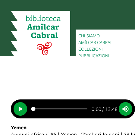
CHI SIAMO
AMÍLCAR CABRAL
COLLEZIONI
PUBBLICAZIONI
0:00
/
13:48
Yemen
Appunti africani #5 | Yemen | Tamburi lontani | 28 l