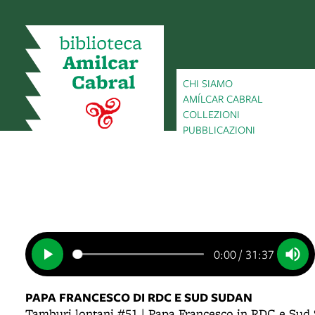
CHI SIAMO
AMÍLCAR CABRAL
COLLEZIONI
PUBBLICAZIONI
0:00
/
31:37
PAPA FRANCESCO DI RDC E SUD SUDAN
Tamburi lontani #51 | Papa Francesco in RDC e Sud 