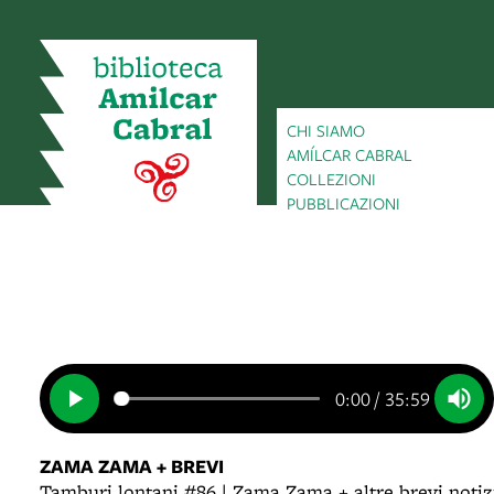
CHI SIAMO
AMÍLCAR CABRAL
COLLEZIONI
PUBBLICAZIONI
0:00
/
35:59
ZAMA ZAMA + BREVI
Tamburi lontani #86 | Zama Zama + altre brevi notiz