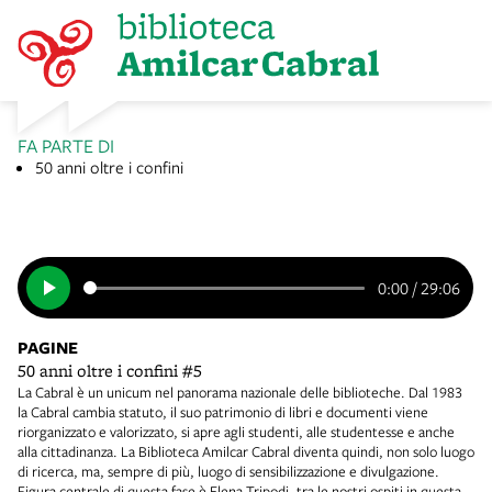
FA PARTE DI
50 anni oltre i confini
0:00
/
29:06
PAGINE
50 anni oltre i confini #5
La Cabral è un unicum nel panorama nazionale delle biblioteche. Dal 1983
la Cabral cambia statuto, il suo patrimonio di libri e documenti viene
riorganizzato e valorizzato, si apre agli studenti, alle studentesse e anche
alla cittadinanza. La Biblioteca Amilcar Cabral diventa quindi, non solo luogo
di ricerca, ma, sempre di più, luogo di sensibilizzazione e divulgazione.
Figura centrale di questa fase è Elena Tripodi, tra le nostri ospiti in questa