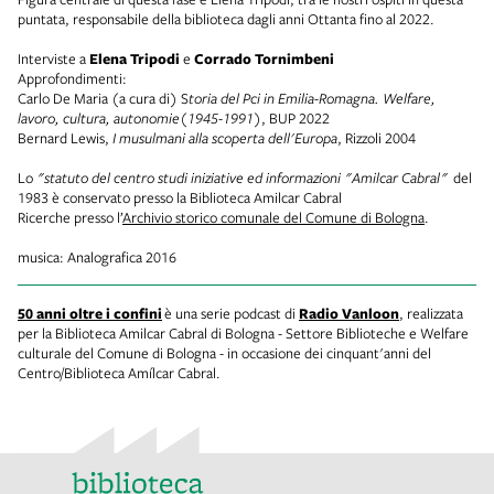
puntata, responsabile della biblioteca dagli anni Ottanta fino al 2022.
Interviste a
Elena Tripodi
e
Corrado Tornimbeni
Approfondimenti:
Carlo De Maria (a cura di) S
toria del Pci in Emilia-Romagna. Welfare,
lavoro, cultura, autonomie(1945-1991
), BUP 2022
Bernard Lewis,
I musulmani alla scoperta dell'Europa
, Rizzoli 2004
Lo
"statuto del centro studi iniziative ed informazioni "Amilcar Cabral"
del
1983 è conservato presso la Biblioteca Amilcar Cabral
Ricerche presso l’
Archivio storico comunale del Comune di Bologna
.
musica: Analografica 2016
50 anni oltre i confini
è una serie podcast di
Radio Vanloon
, realizzata
per la Biblioteca Amilcar Cabral di Bologna - Settore Biblioteche e Welfare
culturale del Comune di Bologna - in occasione dei cinquant'anni del
Centro/Biblioteca Amílcar Cabral.