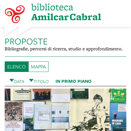
i ai
enuti
lla
ppa
PROPOSTE
Bibliografie, percorsi di ricerca, studio e approfondimento.
ELENCO
MAPPA
IN PRIMO PIANO
DATA
TITOLO