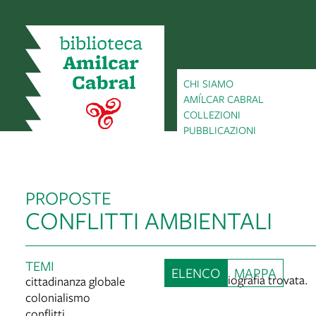
CHI SIAMO
AMÍLCAR CABRAL
i ai
COLLEZIONI
enuti
PUBBLICAZIONI
lla
ppa
PROPOSTE
CONFLITTI AMBIENTALI
TEMI
ELENCO
MAPPA
Nessuna bibliografia trovata.
cittadinanza globale
colonialismo
conflitti