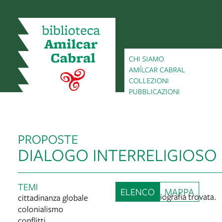
CHI SIAMO
AMÍLCAR CABRAL
i ai
COLLEZIONI
enuti
PUBBLICAZIONI
lla
ppa
PROPOSTE
DIALOGO INTERRELIGIOSO
TEMI
ELENCO
MAPPA
Nessuna bibliografia trovata.
cittadinanza globale
colonialismo
conflitti