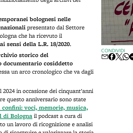
emporanei bolognesi nelle
rnazionali
presentato dal Settore
ologna che ha ricevuto il
 sensi della L.R. 18/2020
.
CONDIVIDI
rchivio storico del
o documentario cosiddetto
essa un arco cronologico che va dagli
al 2024 in occasione dei cinquant'anni
are questo anniversario sono state
i confini: voci, memorie, musica,
l di Bologna
il podcast a cura di
to un lavoro di ricognizione e analisi
 di ricostruire e valorizzare la storia