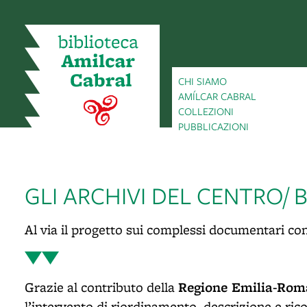
item 1 of 5
CHI SIAMO
AMÍLCAR CABRAL
COLLEZIONI
PUBBLICAZIONI
GLI ARCHIVI DEL CENTRO/ 
Al via il progetto sui complessi documentari con
Regione Emilia-Ro
Grazie al contributo della
l’intervento di riordinamento, descrizione e ric