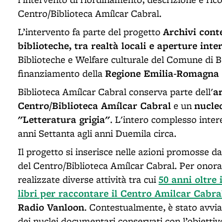
Centro/Biblioteca Amílcar Cabral.
Archivi cont
L’intervento fa parte del progetto
biblioteche, tra realtà locali e aperture inte
Biblioteche e Welfare culturale del Comune di B
Regione Emilia-Romagna ai
finanziamento della
a
Biblioteca Amílcar Cabral conserva parte dell'
Centro/Biblioteca Amílcar Cabral
nucle
e un
"Letteratura grigia"
. L'intero complesso inter
anni Settanta agli anni Duemila circa.
Il progetto si inserisce nelle azioni promosse d
del Centro/Biblioteca Amílcar Cabral. Per onor
50 anni oltre 
realizzate diverse attività tra cui
libri per raccontare il Centro Amilcar Cabra
Radio Vanloon
. Contestualmente, è stato avvia
dei nuclei documentari conservati con l’obiettivo